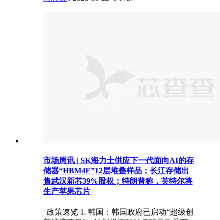
市场周讯 | SK海力士供应下一代面向AI的存
储器“HBM4E”12层堆叠样品；长江存储出
售武汉新芯39%股权；特朗普称，英特尔将
生产苹果芯片
| 政策速览 1. 韩国：韩国政府已启动“超级创