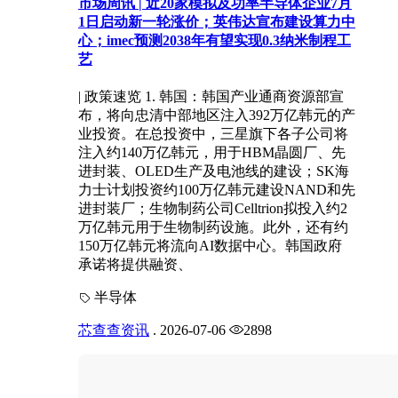
市场周讯 | 近20家模拟及功率半导体企业7月
1日启动新一轮涨价；英伟达宣布建设算力中
心；imec预测2038年有望实现0.3纳米制程工
艺
| 政策速览 1. 韩国：韩国产业通商资源部宣
布，将向忠清中部地区注入392万亿韩元的产
业投资。在总投资中，三星旗下各子公司将
注入约140万亿韩元，用于HBM晶圆厂、先
进封装、OLED生产及电池线的建设；SK海
力士计划投资约100万亿韩元建设NAND和先
进封装厂；生物制药公司Celltrion拟投入约2
万亿韩元用于生物制药设施。此外，还有约
150万亿韩元将流向AI数据中心。韩国政府
承诺将提供融资、
半导体
芯查查资讯
.
2026-07-06
2898