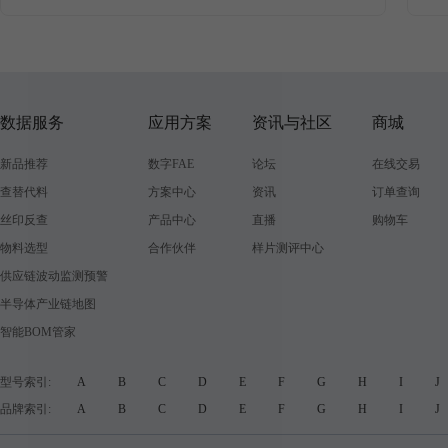
数据服务
应用方案
资讯与社区
商城
新品推荐
数字FAE
论坛
在线交易
查替代料
方案中心
资讯
订单查询
丝印反查
产品中心
直播
购物车
物料选型
合作伙伴
样片测评中心
供应链波动监测预警
半导体产业链地图
智能BOM管家
型号索引:
A
B
C
D
E
F
G
H
I
品牌索引:
A
B
C
D
E
F
G
H
I