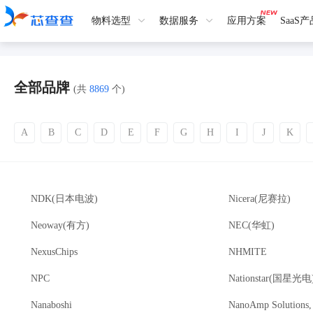
物料选型
数据服务
应用方案
SaaS
全部品牌
(共
8869
个)
A
B
C
D
E
F
G
H
I
J
K
NDK(日本电波)
Nicera(尼赛拉)
Neoway(有方)
NEC(华虹)
NexusChips
NHMITE
NPC
Nationstar(国星光电
Nanaboshi
NanoAmp Solutions, 