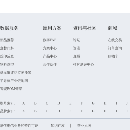
数据服务
应用方案
资讯与社区
商城
新品推荐
数字FAE
论坛
在线交易
查替代料
方案中心
资讯
订单查询
丝印反查
产品中心
直播
购物车
物料选型
合作伙伴
样片测评中心
供应链波动监测预警
半导体产业链地图
智能BOM管家
型号索引:
A
B
C
D
E
F
G
H
I
品牌索引:
A
B
C
D
E
F
G
H
I
增值电信业务经营许可证
知识产权
营业执照