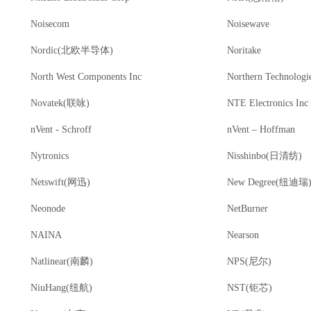
Noisecom
Noisewave
Nordic(北欧半导体)
Noritake
North West Components Inc
Novatek(联咏)
NTE Electronics Inc
nVent - Schroff
nVent – Hoffman
Nytronics
Nisshinbo(日清纺)
Netswift(网迅)
New Degree(纽迪瑞
Neonode
NetBurner
NAINA
Nearson
Natlinear(南麟)
NPS(尼尔)
NiuHang(纽航)
NST(钜芯)