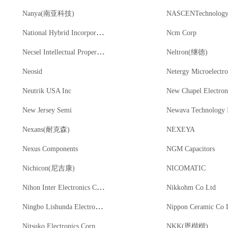
Nanya(南亚科技)
NASCENTechnolog
National Hybrid Incorporated
Ncm Corp
Necsel Intellectual Property Inc
Neltron(继徳)
Neosid
Netergy Microelectro
Neutrik USA Inc
New Chapel Electron
New Jersey Semi
Newava Technology 
Nexans(耐克森)
NEXEYA
Nexus Components
NGM Capacitors
Nichicon(尼吉康)
NICOMATIC
Nihon Inter Electronics Corporation
Nikkohm Co Ltd
Ningbo Lishunda Electronics Co Ltd
Nippon Ceramic Co 
Nitsuko Electronics Corp
NKK(恩楷楷)