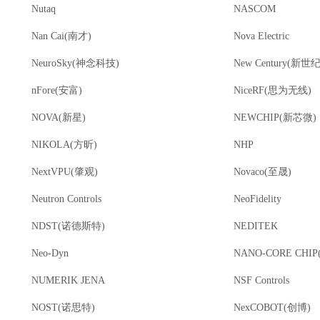
Nutaq
NASCOM
Nan Cai(南才)
Nova Electric
NeuroSky(神念科技)
New Century(新世
nFore(安富)
NiceRF(思为无线)
NOVA(新星)
NEWCHIP(新芯微)
NIKOLA(方昕)
NHP
NextVPU(肇观)
Novaco(至晟)
Neutron Controls
NeoFidelity
NDST(诺德斯特)
NEDITEK
Neo-Dyn
NUMERIK JENA
NSF Controls
NOST(诺思特)
NexCOBOT(创博)