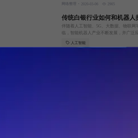
.
网络整理
2020-03-06
2905
通信和新型网络、地球观测与导航、光
传统白银行业如何和机器人
伴随着人工智能、5G、大数据、物联网
临，智能机器人产业不断发展，并广泛
大的变化和深刻的影响。那么，智能机
人工智能
家了解智能机器人时代的特点，一探究竟
.
中国白银网
2020-03-05
3934
机交互和机电一体化等，可以分为工业
人工智能算法如何为广告服
信息流广告是原生态的形式，广告就是
告主来说，平台越大用户越多，还有就
果越好，我在以后的举例主要是以头条
人工智能
下面大家一起看下这个流程，所涉及的在
.
普推网
2020-03-05
3101
分享，智能算法的推荐是来自人的特征
企业如何利用AI来处理数
在利用深度学习进行算法训练时，数据
应”，要避免数据、计算等资源成为成
决办法。作为中国人工智能领军企业，