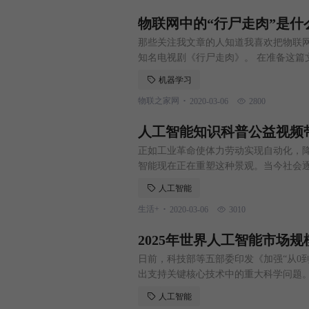
物联网中的“行尸走肉”是什
那些关注我文章的人知道我喜欢把物联
知名电视剧《行尸走肉》。 在准备这篇文章时
肉：软件僵尸启示录的幸存》，我想，我并不
机器学习
联网技术和生物学有很多相似之处。 许
.
物联之家网
2020-03-06
2800
天启（世界末日）的生存问题。首席执
人工智能知识科普公益视频
正如工业革命使体力劳动实现自动化，
智能现在正在重塑这种景观。当今社会
泛。百度百科搜索“人工智能”给出的解
人工智能
的智能的理论、方法、技术及应用系统的
.
生活+
2020-03-06
3010
前，度小满金融研发工程师客串，手绘
2025年世界人工智能市场
日前，科技部等五部委印发《加强“从0
出支持关键核心技术中的重大科学问题
题给予长期支持。 重点支持人工智能、
人工智能
先进电子材料、结构与功能材料、制造