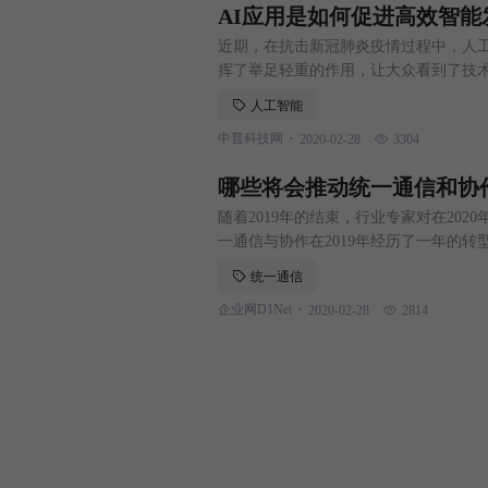
AI应用是如何促进高效智能
近期，在抗击新冠肺炎疫情过程中，人
挥了举足轻重的作用，让大众看到了技
上化服务，借力人工智能等金融科技与
人工智能
挥其技术优势的新机遇。 在传统风控环
.
中普科技网
2020-02-28
3304
题，使得难以满足业务需求。此次受疫
哪些将会推动统一通信和协
随着2019年的结束，行业专家对在20
一通信与协作在2019年经历了一年的
出一个明确的信息，即未来的产品方向
统一通信
台的迁移。 新兴的云原生供应商Slac
.
企业网D1Net
2020-02-28
2814
时，团队协作取代了用户体验（UX），