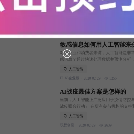
随着技术逐渐成熟，人工智能已经进入
据与样本，在进入新场景时，AI公司需
本场景的算法组合，然后再收集尽可能
人工智能
本将随着算法升级而越来越高、数据过
.
人工智能与智能科学
2020-02-29
3437
加。人工智能企业该如何解决AI变为成
敏感信息如何用人工智能来
对于企业和消费者来讲，人工智能是非
感信息？通过快速处理数据并预测分析，
管有些黑客利用技术手段来达到自己的
人工智能
用。 我们越是利用人工智能技术来提供
.
IT168企业级
2020-02-29
3255
是利用AI技术保护数据安全的几种方式： 
AI战疫最佳方案是怎样的
当前，人工智能正广泛应用于疫情防控
战疫联合行动」 在所有参与机构的支持
百余项抗击疫情相关需求与人工智能解决
人工智能
推动人工智能在抗击疫情和复工复产中
.
联想创投
2020-02-29
2639
台」和「智能战疫方案精选」，「平台