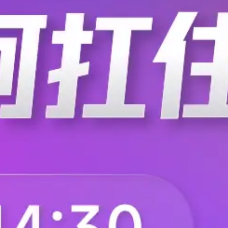
无数的自然灾难，也一步步认识到了大
人工智能
科技力量。例如，为了应对地震，我们有
.
化工仪器网
2020-03-05
2415
难之一了，它是由于地壳在快速释放能
人工智能实现了未扑先知？
如何实现资金在“流动性、盈利性、安全
性资金管理的一大阻碍，导致国内银行普
智能头寸管理平台（以下简称：智能头
人工智能
设项目。神州信息通过“AI+头寸”的
.
红刊财经
2020-03-03
3437
流动性风险预判预警；交易联动的统筹
机器学习借助材料科学，能
（文章来源：博科园） 通过使用机器学
的情况下，极大地加快迄今费力的人工
中，边缘和界面在决定材料性能方面起
机器学习
种以上不同成分相遇的地方，以创造出更
.
博科园
2020-03-03
2842
美国能源部阿贡国家实验室的一项新研
物联网如何在制造业上有所
从降低成本到改善维护，再到提高安全