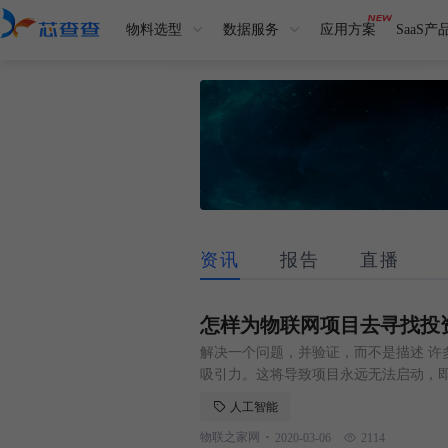
物料选型
数据服务
应用方案
SaaS产
资讯
报告
直播
怎样为物联网项目去寻找投
解决一个问题，并验证，而不是描述 许
吸引力。这将导致项目永远无法启动，即
统，以帮助客户刺激人们对物联网项目
人工智能
在开始之前，先介绍一些背景术语： ▲
.
物联之家网
2020-03-06
2114
物的无线硬件和系统。 ▲人工智能（A