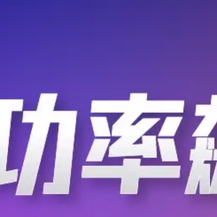
深度学习
解，这对其他人工智能企业有着重要的借鉴
.
互联网新闻快讯
2020-03-05
2695
网络效应失效带来的成本问题通俗来讲，
英特尔专注研究人工智能能
英特尔的研究人员发表了一项研究，研究
护隐私，因为它掩盖了个人识别细节，
模糊这些细节的图像。 人工智能正在开
人工智能
成像是否仍然提供高度的隐私。 英特尔团
.
千家网
2020-03-05
2821
使用FlirThermaCamSC3000红外热像仪
新一轮科技革命与产业变革
大利好
随着人工智能、脑科学、量子计算、大数
新一轮科技革命与产业变革蓬勃兴起。
要性不断提升，基础科学对于颠覆性技术
人工智能
委联合印发了《加强“从0到1”基础研究
.
智能制造网
2020-03-05
2268
突出支持关键核心技术中的重大科学问
人工智能地震监测系统投入
总有人会问，如果下一秒灾难来临，你
着自然界带来的一切快乐，也一边害怕