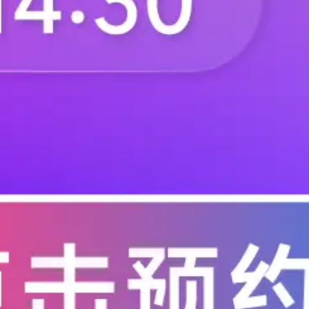
造业中的一些最佳物联网用例。 制造业
和机器人技术的进步，制造业也在不断发
供应链
决方案上投资700亿美元，许多制造商
.
物联之家网
2020-03-02
2933
分析来提高生产力、可用性，并为其产品
人工智能改变网络安全 确
对于企业和消费者来讲，人工智能是非
感信息？通过快速处理数据并预测分析，
管有些黑客利用技术手段来达到自己的
人工智能
用。 我们越是利用人工智能技术来提供
.
IT168
2020-03-01
2177
是利用AI技术保护数据安全的几种方式：
人工智能确保信息安全的五
对于企业和消费者来讲，人工智能是非
感信息?通过快速处理数据并预测分析，
管有些黑客利用技术手段来达到自己的
人工智能
用。 我们越是利用人工智能技术来提供
.
高博
2020-03-01
3024
是利用AI技术保护数据安全的几种方式： 
AI变成本中心的情况怎样避