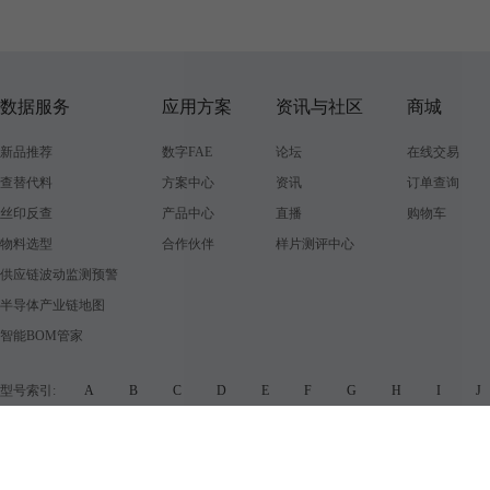
数据服务
应用方案
资讯与社区
商城
新品推荐
数字FAE
论坛
在线交易
查替代料
方案中心
资讯
订单查询
丝印反查
产品中心
直播
购物车
物料选型
合作伙伴
样片测评中心
供应链波动监测预警
半导体产业链地图
智能BOM管家
型号索引:
A
B
C
D
E
F
G
H
I
品牌索引:
A
B
C
D
E
F
G
H
I
增值电信业务经营许可证
知识产权
营业执照