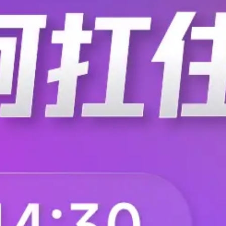
%的人表示疫情结束后将不打算再购买健身房会员卡。 Freeletics
用，在160多个国家拥有4700万用户。它的数据显示，与疫情前
身房的情
如何运用Python
）技术的兴起，人工智能（ArtificialIntelligence）、机器学习（Mac
成为近几年来计算机科学界十分热门的研究领域，如今在实体和在线的学习机
理了一些好用学习资源希望帮助初学者能更容易使用 Python 入门
始学习机器学习。若是对于数据科学不熟悉的读者可以先参考适用
2786
，机器可以在无人监督的情况下 “光速”学习
在执行复杂操作时，会受到处理数据所需的电力的限制，一般来
复杂，对电力的需求就越大。 除此之外，这样的网络还受到处理器
缓慢的限制。 因此，研究人员利用光取代电来执行计算，在人工智
一新方法显著提高了机器学习神经网络的速度和效率。 美国乔治华
-07
2513
在神经网络（张量）处理器（TPU）中使用光子
企业和消费类设备的主要无线网络
AWS和美国通信运营商Verizon周四将在波士顿和硅谷开设新