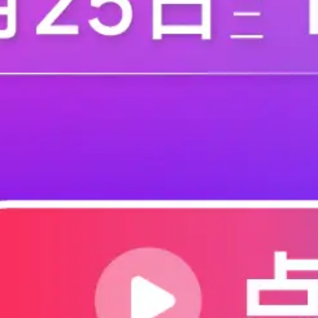
的5G服务器站点，吸引企
边缘计算设备是今年将用于
边缘计算
5G技术最终将成为企业和消
.
千家网
2020-08-07
3248
WS Wavelength）之间的
5G+工业互联网融
日前，大唐移动联合举办的“
发布仪式成功召开。本次研
能助力5G建设与业务创新，
工业互联网
上，中国信息通信研究院5G
.
C114通信网
2020-08-07
28
新发展》的演讲。杜加懂认
中国三大运营商已在
2020年，即使有新冠肺炎
防控工作及稳步推进复工复产
的投资和建设——截至七月，
5G
建设也在全国范围内有力推
.
通信世界网
2020-08-06
28
础电信运营商和中国铁塔等
2024年人工智能市