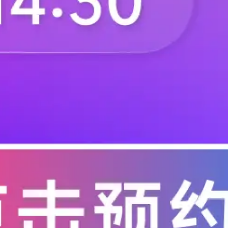
业使用下一代网络进行从医疗保健到体育追踪的一切工作数据。
商业客户的10个设备中的第一个，这是普及5G技术的关键一步，
费类设备的主要无线网络。 Verizon与亚马逊云服务部门（即A
合作关系正
合应用推动+产业探索双管齐下方式发展
多维度拓展 构建5G新坐标”在线研讨会暨大唐移动5G产业白皮书
讨会主要围绕特殊场景以及垂直行业中的5G网络部署应用，人工智
网络智能化演进等热点话题，与产业链进行深入分享与探讨。 会
应用创新中心副主任杜加懂发表了主题为《5G+工业互联网融合创
49
为，5G为工业互联网带来了深刻的变
全球开通40万站点，5G用户数也已破亿
疫情影响，但5G部署速度并未放慢，同时5G网络也有力地支撑了疫情
。5G作为新兴基础设施已经成为全球共识，全球各国都加快了5G
全球已有92张5G商用网络部署。 伴随着“新基建”提速，我国5G
进。从网络建设到行业赋能，从标准制定到产业生态建设，四家基
35
电信央企在5G建设中均取得了
场全球收入将超过3000亿美元