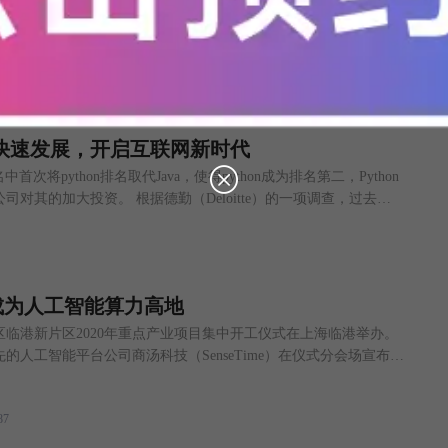
）市场的全球收入（包括软件，硬件和服务）预计将达到1，565亿美
%。尽管由于经济原因，今年的增长速度略低于前几年国际数据公司（I
9的影响下，对人工智能的投资将迅速恢复。IDC全球半年度人工智能
4年全球收入将超过3000亿美元，五年复合年增长率（CAGR）为1
快速发展，开启互联网新时代
首次将python排名取代Java，使得python成为排名第二，Python
对其的加大投资。 根据德勤（Deloitte）的一项调查，过去一
工智能的技术和人才方面的支出超过了2，000万美元。 很多人都认
大的收益，所以不仅是开发者或企业都开始要求学习Python，而
成为人工智能算力高地
临港新片区2020年重点产业项目集中开工仪式在上海临港举办。
的人工智能平台公司商汤科技（SenseTime）在仪式分会场宣布，
能计算与赋能平台项目正式启动。 据悉，新一代人工智能计算与赋
“具有全球影响力的科创中心”的定位，设计、建设支撑长三角区
87
与赋能平台。项目计划于2021