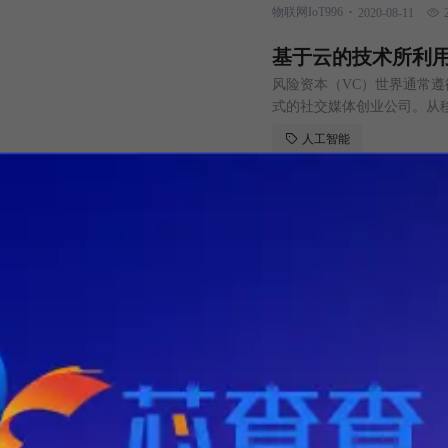
.
物联网IoT996
2020-08-11
前称为移动网络运营商）的
基于云的技术所利用
风险资本（VC）世界通常
式的社交媒体创业公司。从
有投资领域的投资也是如此
人工智能
为建立公司的最新，最热门
.
新经网
2020-08-11
3213
公司，风投社区全力以赴。 
阻碍人工智能在企
企业高级主管参与人工智能
重点。受到疫情的影响，企业
计划的高管数量还是预算都
人工智能
好准备，能够随时获得高度
.
计算机世界
2020-08-11
33
适应市场发展趋势的企业将
AI领域近期融资事
随着时间来到2020年下半
轨。在特殊的市场形势下，
情也并未消退，仍然非常坚