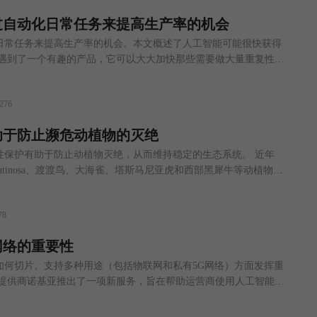
过自动化日常任务来提高生产率的机会
日常任务来提高生产率的机会。本文概述了人工智能可能很快获得
我遇到了一个有趣的产品，它可以大大加快那些需要做大量重复性工
ctiveWords，现在已经是第四代了。它的工作原理是允许你把常
略词联系起来。例如，如果你必须在不同的回复中使用相同的图
276
只需键入几个字母，图表就会立即出现在
助于防止濒危动植物的灭绝
性保护有助于防止动植物灭绝，从而维持稳定的生态系统。 近年
ea Glutinosa、渡渡鸟、大海雀、塔斯马尼亚虎和西部黑犀牛等动植物的
问题，因为它们对我们的生态系统造成了不利影响。每一种动植物
了食物链，从而影响了生态系统。因此，应该采取预防措施来保持
78
物多样性保护方法并没有
网络的重要性
切片、支持多种用途（包括物联网和私有5G网络）方面发挥重
供商诺基亚推出了一项新服务，旨在帮助运营商使用人工智能和
网络并避免网络和服务级别的故障。 诺基亚在宣布其AVA 5G
统的网络和服务管理方法不再可持续。” 面向通信服务提供商（以