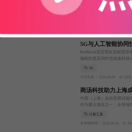
到2020年，人工智能（AI
元，比2019年增长12.3
DC）认为，在COVID-1
人工智能
追踪器的最新预测显示，202
.
文财网
2020-08-06
4662
7.1%。 软件是最大的AI技
5G与人工智能协同
RedMonk语言受欢迎程度排名中
编程的普及同时也加速科技公司
年中，有53%的企业采用人
5G
为人工智能将来会给他们带更
.
今日头条
2020-08-06
2856
且企业开始部署自己
商汤科技助力上海
中国（上海）自由贸易试验区
作为重点项目之一，全球领先
商汤科技上海新一代人工智
计算工具
能平台是商汤基于上海建设
.
未来物联网
2020-08-04
30
域，辐射全国的人工智能计算