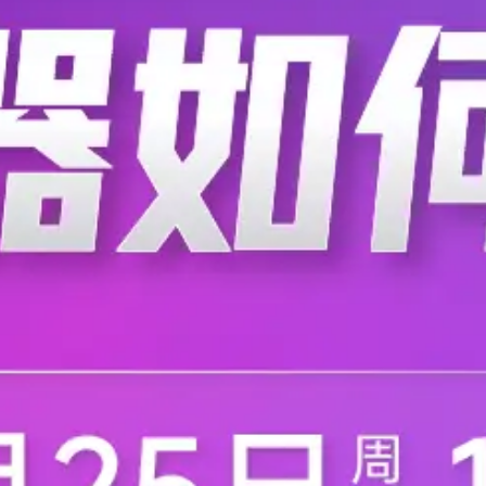
人第一次使用健身类APP；56
人工智能
是一家基于人工智能的健身应
.
雷锋网
2020-08-08
3857
相比，80%的男性在没有健
学习机器学习的方法及
随着数据科学（Data Science
hine Learning） 
器学习的资源有很多，本文整
机器学习
机器学习的领域中，从零开
.
大学计算机基础
2020-08-07
于
人工智能取得突破后
目前用于机器学习的处理器
说，任务越智能，数据就越
和存储器之间电子数据传输
人工智能
能的发展上取得了突破，这
.
大数据文摘微信公众号
2020-08
盛顿大学的研究人员发现，
5G技术最终将成为
据彭博社报道，亚马逊公司的