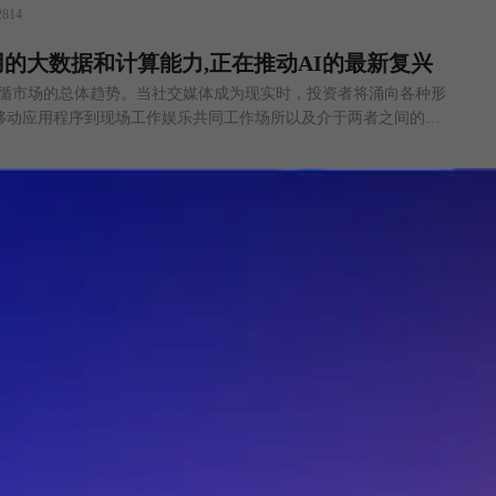
2814
新框架依赖于虚拟化和网络切片来提
的大数据和计算能力,正在推动AI的最新复兴
遵循市场的总体趋势。当社交媒体成为现实时，投资者将涌向各种形
移动应用程序到现场工作娱乐共同工作场所以及介于两者之间的所
。投资者对人工智能的看法也是如此。不到十年前，当人工智能成
的场所时，它可以从小型初创公司成长为在收购中公开上市的大型
在过去的几年中，仅在产品中提及AI似乎就足以
业中被高效使用的主要障碍是什么？
（AI）计划的情况目前正在迅速增长，高质量的培训数据正在成为
加快了人工智能计划的推进速度。2020年，无论是参与人工智能
翻了一番。 企业从此次疫情中得到的一个重要教训是，企业需要做
的业务敏捷性。达尔文进化论的精髓是，那些能够比竞争对手更快
32
成为市场的领导者，并且能够一直保持这种领
件汇总
年，人工智能领域的发展逐步走出疫情初期的不利影响，回到了正
人工智能技术应用面临更大机遇，资本力量对于这一领域的支持热
定。7月的人工智能领域就发生了不少融资事件，显示出人工智能