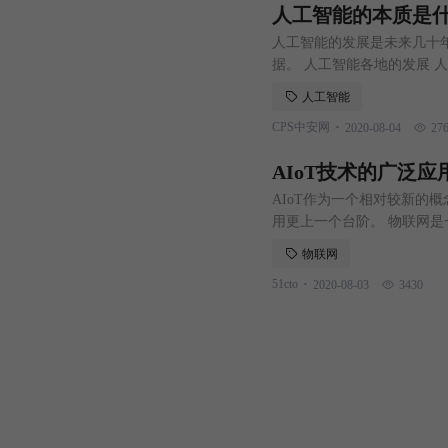
人工智能的本质是
人工智能的发展是未来几十
据。 人工智能各地的发展 
大小问题，从探索宇宙奥秘
人工智能
的是捕捉个体的行为轨迹，
.
CPS中安网
2020-08-04
27
和识别是同一个行为，其意
AIoT技术的广泛
AIoT作为一个相对较新的概
用更上一个台阶。 物联网
况下通过网络传输数据，已
物联网
不断发展的AI进步相结合，
.
51cto
2020-08-03
3430
并应用预测功能，从而为企