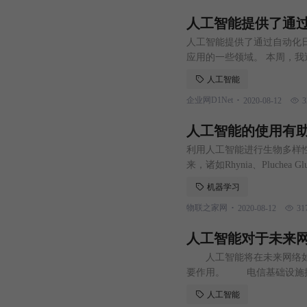
人工智能提供了通
人工智能提供了通过自动化
应用的一些领域。 本周，
作的作者的写作速度。它叫做A
人工智能
用元素和你创造的首字母缩
.
企业网D1Net
2020-08-12
3
表，比如产品支持，那么你
人工智能的使用有
利用人工智能进行生物多样
来，诸如Rhynia、Pluch
灭绝是一个非常令人关注的
机器学习
都很重要，它们的灭绝破坏
.
物联之家网
2020-08-12
31
生态系统的稳定。传统的生
人工智能对于未来
人工智能将在未来网络如何
要作用。 电信基础设施提
自动化技术更好地管理其5G
人工智能
认知运营的新闻稿中说：“传