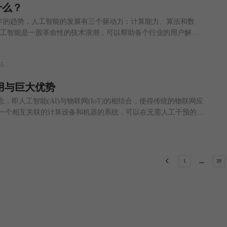
什么？
年的趋势，人工智能的发展有三个驱动力：计算能力、算法和数
人工智能是一股革命性的技术浪潮，可以帮助各个行业的用户解决
到惠及人的健康和精准医疗，人工智能是一种算法，他之前所能做
对人类丰富而复杂的社会行为没有准确的判断，其发生场景的破坏
65
义可能会有很大的不同。 从人工智能到大数据和深度
应用与巨大优势
念，即人工智能(AI)与物联网(IoT)的相结合，使得传统的物联网应
是一个相互关联的计算设备和机器的系统，可以在无需人工干预的情
被用于为消费者启用新功能、更好的应用和实时状态监视。将其与
可使组织更好地预测变化并优化其设备。 AIoT允许算法改善通信
业提供优于竞争对手的优势。
1
39