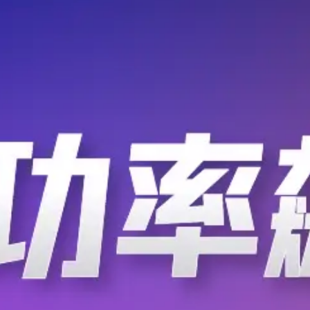
列融资事件中，视频相关领域成为主要焦点。在无人接触理念影响
02
等持续升温，为人工智能技术的应用带来了更多可
工作有可能由于人工智能而自动化或更改?
未来就业市场的变革者。仅在英国，三分之一的工作就有可能由于人
这对使用计算机系统的每个行业的数据专家都提出了很高的要求。根
新兴工作报告，在过去五年中，对AI专家的需求每年增长74%。现在，它
单的意义上讲，AI模仿了系统及其机器中人类的思维能力。它涉及
学，这些算法可为Spo
最优化配置，提升企业的智能化水平
G频谱、最多的物理站址、最齐备的移动产业链，必将建成全球最好
产品线总裁杨超斌旗帜鲜明地表示。 5G作为新型基础设施已经成为
的投资和建设。他通过远程视频方式在今日的5“机”峰会上指出，2
截至7月份，全球已经推出了92张5G商用网络。而中国在全球5G发
45
极大的带动作用。目前，国
身房或将被人工智能替代
多的人养成了健身的习惯。 近日，《Forbes》杂志对2000名美
%的人在不能去健身房的情况下，依然保持健身习惯；其中近一半的