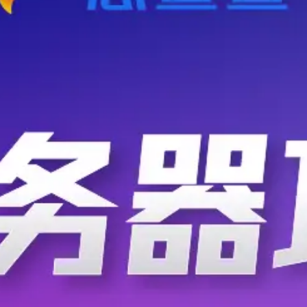
人工智能
强劲的发展潜力。 在一系
.
智能制造网
2020-08-11
34
下，“云会议”、“云面试”
在英国三分之一的
人工智能（AI）被吹捧为
工智能而自动化或更改。 
据LinkedIn的2020年
机器学习
是新兴的头号工作。 从最简
.
文财网
2020-08-10
3654
通过算法来构建智能程序的科
华为将实现资源的
“中国拥有全球最充足的5
的5G网络。”华为无线网络
全球共识，各国都加快了5G
5G
020年是5G规模商用元年，
.
C114通信网
2020-08-09
30
展中居于领跑位置，起到了
疫情冲击，传统健
令人惊讶的是，在疫情期间，更
国人进行了调查，发现72