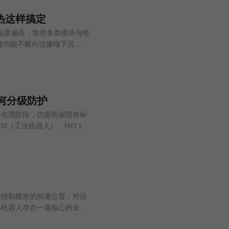
散热这样搞定
境温度偏高，致使各类模块与电
能功能不断向边缘端下沉，设
题便成为设计中必须重点考量
伸，IO-Link的应用场景不
如何分级防护
少在现阶段，仍需依据现有标
18（工业机器人）、ISO 138
。本文将探讨工业机器人（含人形
0218-1:2025新增了第
与控制模块的部署位置，对设
形机器人存在一项核心的全身
维持机体平衡并完成定向动