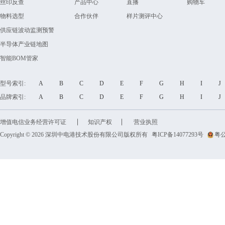
丝印反查
产品中心
直播
购物车
物料选型
合作伙伴
样片测评中心
供应链波动监测预警
半导体产业链地图
智能BOM管家
型号索引:
A
B
C
D
E
F
G
H
I
品牌索引:
A
B
C
D
E
F
G
H
I
增值电信业务经营许可证
知识产权
营业执照
Copyright © 2026 深圳中电港技术股份有限公司版权所有
粤ICP备14077293号
粤公