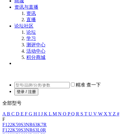
商城
资讯与直播
资讯
直播
论坛社区
论坛
学习
测评中心
活动中心
积分商城
精准
查一下
登录 / 注册
全部型号
A
B
C
D
E
F
G
H
I
J
K
L
M
N
O
P
Q
R
S
T
U
V
W
X
Y
Z
#
F
F122K59S3NR63K7R
F122K59S3NR63L0R