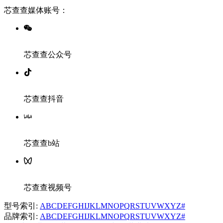
芯查查媒体账号：
芯查查公众号
芯查查抖音
芯查查b站
芯查查视频号
型号索引:
A
B
C
D
E
F
G
H
I
J
K
L
M
N
O
P
Q
R
S
T
U
V
W
X
Y
Z
#
品牌索引:
A
B
C
D
E
F
G
H
I
J
K
L
M
N
O
P
Q
R
S
T
U
V
W
X
Y
Z
#