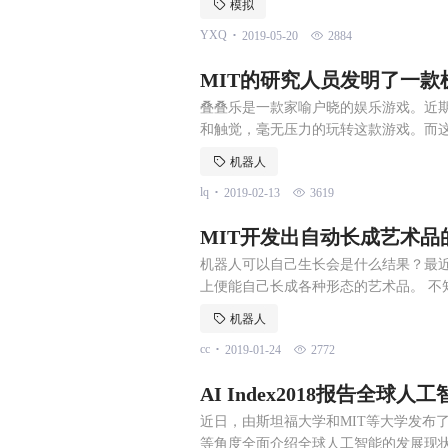
模拟
年，特斯拉创始人马斯克曾发表惊人言论
.
YXQ
2019-05-20
2884
典的赛博朋克作品《黑客帝国》描绘了
MIT的研究人员发明了一
积木层层叠游戏
叠叠乐是一款家喻户晓的娱乐游戏。近期
和触觉，毫无压力的玩转这款游戏。而
在MIT3号楼的地下室，一个机器人正在
机器人
多或少都有所接触。简单来说就是在保
.
lq
2019-02-13
3619
会有一种“釜底抽薪”的感觉。 而这个
MIT开发出自动长成艺术品
机器人可以自己生长会是什么结果？最近
上便能自己长成各种形态的艺术品。 不
画出逼真爱因斯坦”的文章吗？通过一系
机器人
的“线”总能给人们带来很多奇思妙想，
.
cc
2019-01-24
2772
享的Fiberbots绕线机器人就深谙此道
AI Index2018报告全
近日，由斯坦福大学和MIT等大学发布了AI
等角度全面介绍全球人工智能的发展现状，