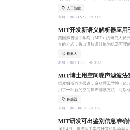
量仍是全球最强，但中国的追赶速度很快，
人工智能
7 年人工智能+机器学习课程的入学人数比 
.
未知
2018-12-23
3395
量要比全球平均水平高
MIT开发新语义解析器应用
美国麻省理工学院（MIT）的研究人员
言的方式，将口语短语转换为机器可理解
些单词与视频中的对象和动作相关联，
机器人
预测句子的含义。这种方法可以扩展数
.
未知
2018-11-14
3185
接注释的句子可以与许多字幕视频结合使
MIT博士用空间噪声滤波
据麦姆斯咨询报道，麻省理工学院（MIT）跨
用了一种新的空间噪声滤波方法，可以促
子工程组（QEG）博士生David La
传感器
们在传感应用方面更接近于实际，由于
.
未知
2018-10-10
2765
技术将在计量学、生物学、神经科学等
MIT研发可出鉴别信息准确
10月4日，麻省理工学院计算机科学与人工智