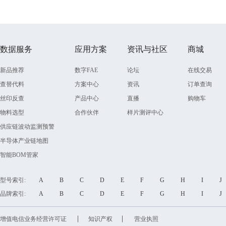
数据服务
应用方案
资讯与社区
商城
新品推荐
数字FAE
论坛
在线交易
查替代料
方案中心
资讯
订单查询
丝印反查
产品中心
直播
购物车
物料选型
合作伙伴
样片测评中心
供应链波动监测预警
半导体产业链地图
智能BOM管家
型号索引:
A
B
C
D
E
F
G
H
I
品牌索引:
A
B
C
D
E
F
G
H
I
增值电信业务经营许可证
知识产权
营业执照