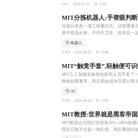
.
yxw
2019-07-12
3143
稳步向前。近日，Ger
MIT分拣机器人:手替眼判
垃圾分类是一项工程量巨大、过程重复
圾中拣选出来，不但不卫生，也存在一
长时间进行工作，对工人的体力和精神力
机器人
了，只要有电，他们就能够无止境地工作
.
YXQ
2019-06-05
3248
MIT和FANUC相继开发出了物品分拣
MIT“触觉手套”,轻触便可
MIT人工智能实验室的研究人员开发了一
物体的重量等，而且原始成本仅需10美
失。” 漫威漫画中描绘的“无限手套”
AI
发挥出“无限手套”的能力。 现在，有一
.
YXQ
2019-06-03
3794
它就能测到物体、物体的重量等，而且仅
MIT教授:世界就是黑客帝
MIT教授认为我们目前有50%-100
现实可能不过是一种幻觉。而距离我们创
我们看到的世界，到底是构建与真实物质