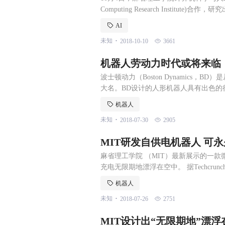
Computing Research Instit
统。 研究人员利用该AI系统创建了一个
AI
了“真实性”和“偏见”分数。据悉，这是
.
未知
2018-10-10
3661
的
机器人劳动力时代或将来临
波士顿动力（Boston Dynamics
大名。BD设计的人形机器人具有出色
活环境。 目前BD正在训练机器人进行
机器人
单人工。科幻电影中的机器人时代，似乎很
.
未知
2018-07-30
2905
狗，应用于建筑、物流、安保、生活助
MIT研发自供电机器人 可
麻省理工学院 （MIT）最新展示的一
充电无限期地漂浮在空中。 据Techcr
了这一壮举，而这款微型机器人粒子大
机器人
细胞的尺寸。 此外，光电二极管半导体
.
未知
2018-07-26
2751
而无需搭载电池。该系统将光能转换成
MIT设计出“无限期地”漂