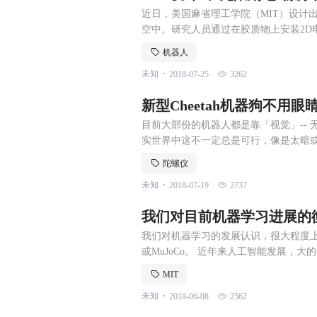
近日，美国麻省理工学院（MIT）设计
空中。研究人员通过在胶质物上安装2D
子，其大小只有1nm到1um之间）。组
机器人
光电二极管半导体后，该微型系统能够
.
未知
2018-07-25
3262
微小电荷，足够让设备上的机载环境传
新型Cheetah机器狗不用
目前大部份的机器人都是靠「视觉」-- 无论
实世界中这不一定总是可行，像是太暗
类当然也有碰到这样状况时候，但我们
陀螺仪
的依据「摸黑」前进，因此 MIT 的机
.
未知
2018-07-19
2737
果，就是最新一版的Cheetah机器狗，名为
我们对目前机器学习进展的
我们对机器学习的发展认识，很大程度上取决于
或MuJoCo。 近年来人工智能发展，
的、甚至几乎每天都在发生的（这要感谢Arxi
MIT
-art”，无不让人感叹领域的蓬勃。 但
.
未知
2018-06-08
2562
作的新研究，对过