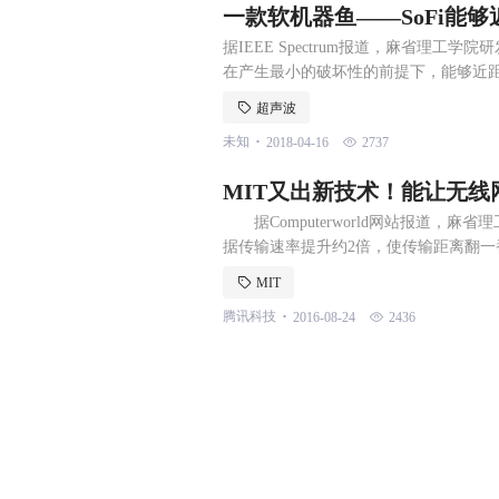
一款软机器鱼——SoFi能
据IEEE Spectrum报道，麻省理工
在产生最小的破坏性的前提下，能够近距
为与真实鱼类很相似，并且，它不仅仅
超声波
具，其控制系统很好操作，并且电池的实
.
未知
2018-04-16
2737
器人进行通信，机器人鱼能够将高级别
MIT又出新技术！能让无
据Computerworld网站报道，
据传输速率提升约2倍，使传输距离翻
声明，研究人员开发了一种技术，通过
MIT
独立的发射机，通过相同的信道向多
.
腾讯科技
2016-08-24
2436
Computerworld表示，由于无线频