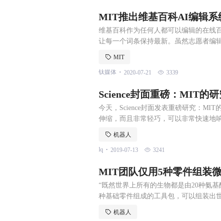
MIT推出维基百科AI编辑系
维基百科作为任何人都可以编辑的在线
让每一个词条保持最新。虽然志愿者编
是一件极具挑战的任务。 不久前，麻省理
MIT
可用于自动更新在线百科全书中的任何不
.
钛媒体
2020-07-21
3339
院计算机科学和 AI 实验的博士生 Darsh 
Science封面重磅：MIT
今天，Science封面发表重磅研究：M
伸缩，而且非常轻巧，可以非常快速地
器人等。 你见过黄瓜生长吗？它有卷须
机器人
受更多的阳光照射。 黄瓜的卷须使其能
.
lq
2019-07-13
3241
卷绕和拉伸的方法来产生可伸缩纤维，
MIT团队仅用5种零件组装
能
“既然世界上所有的生物都是由20种氨基
种基础零件组成的工具包，可以组装出
院教授 Neil Gershenfeld 得
机器人
法。 从那以后，Gershenfeld 