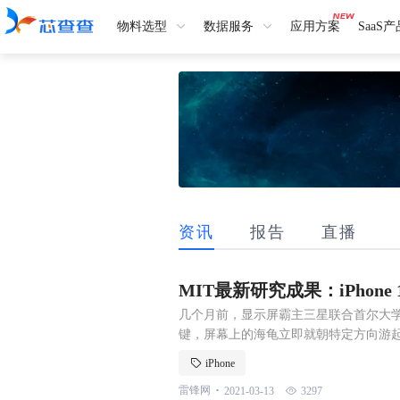
物料选型
数据服务
应用方案
SaaS
资讯
报告
直播
MIT最新研究成果：iPhone 
几个月前，显示屏霸主三星联合首尔大学
键，屏幕上的海龟立即就朝特定方向游起
分辨率的、真实度极高的 3D 视频，
iPhone
到的是，在索尼爸爸的支（资）持下，MI
.
雷锋网
2021-03-13
3297
图！ 想要对一张图片上的任意物体进行