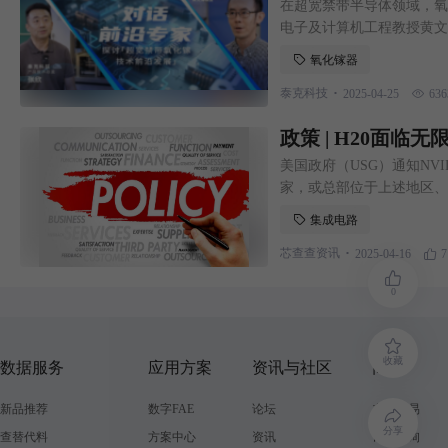
在超宽禁带半导体领域，氧
电子及计算机工程教授黄文
开深入交流。
氧化镓器
.
泰克科技
2025-04-25
636
政策 | H20面临
美国政府（USG）通知NV
家，或总部位于上述地区、
必须获得许可证。
集成电路
.
芯查查资讯
2025-04-16
7
0
收藏
数据服务
应用方案
资讯与社区
商城
新品推荐
数字FAE
论坛
在线交易
分享
查替代料
方案中心
资讯
订单查询