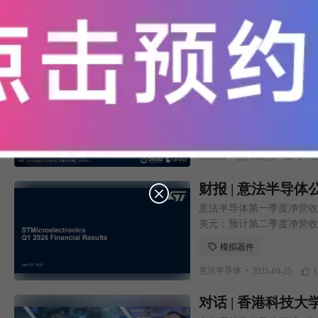
面板驱动IC
.
TrendForce
2025-04-28
1
市场 | 2025年
夺第一
2025年第一季度，中国智
动，同比温和增长5%，延续
智能手机
.
Canalys
2025-04-28
1
财报 | 意法半导体
意法半导体第一季度净营收 25
美元；预计第二季度净营收 
基数调整计划进展顺利，确
模拟器件
.
意法半导体
2025-04-25
1
对话 | 香港科技