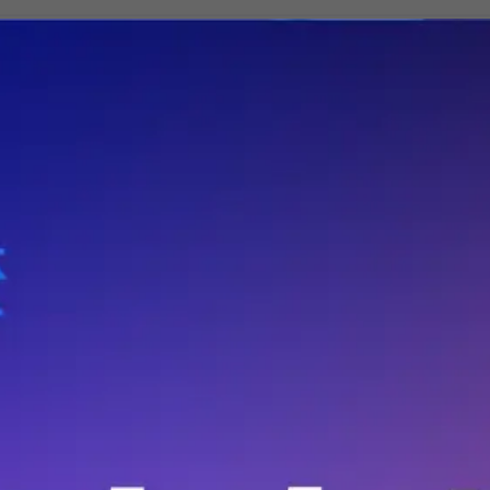
全部评论
英雄，不留
芯查查推荐