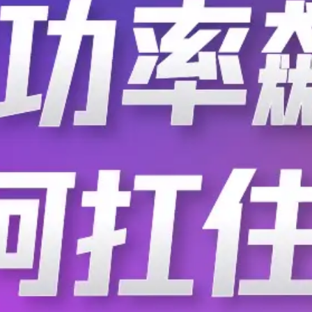
突发 | 美国防部正
当地时间2026年6月8日，
在美国直接或间接运营的“中
已在美国《联邦公报》的“
1260H清单
1260H清单的法定标准，
.
相比，本次更新将“长江存
合规观澜
2026-06-09
1w
市场 | 2025
出货量达3390万台
2025年上半年，中国大陆可
3%的增长后持续强势攀升
可穿戴设备
.
Canalys
2025-09-10
9706
企业 | 戴尔在华启
戴尔已启动年内第三轮对华
日期定为10月10日。在此
可选内部转岗名额“几乎为
戴尔