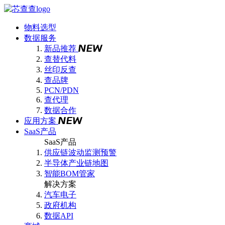
物料选型
数据服务
新品推荐
查替代料
丝印反查
查品牌
PCN/PDN
查代理
数据合作
应用方案
SaaS产品
SaaS产品
供应链波动监测预警
半导体产业链地图
智能BOM管家
解决方案
汽车电子
政府机构
数据API