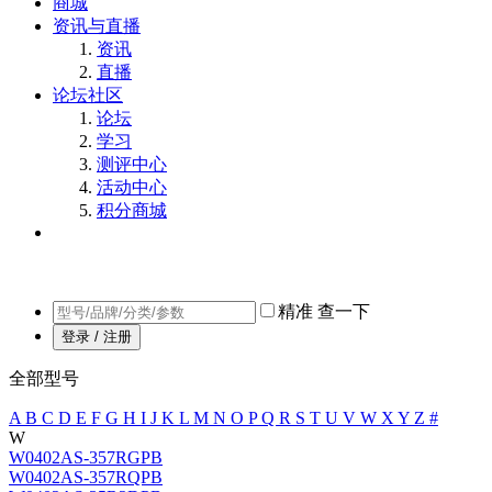
商城
资讯与直播
资讯
直播
论坛社区
论坛
学习
测评中心
活动中心
积分商城
精准
查一下
登录 / 注册
全部型号
A
B
C
D
E
F
G
H
I
J
K
L
M
N
O
P
Q
R
S
T
U
V
W
X
Y
Z
#
W
W0402AS-357RGPB
W0402AS-357RQPB