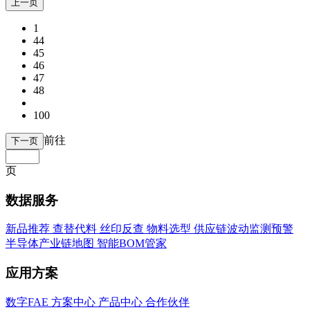
上一页
1
44
45
46
47
48
100
前往
下一页
页
数据服务
新品推荐
查替代料
丝印反查
物料选型
供应链波动监测预警
半导体产业链地图
智能BOM管家
应用方案
数字FAE
方案中心
产品中心
合作伙伴