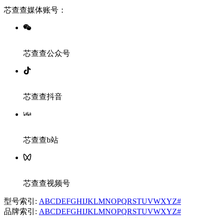
芯查查媒体账号：
芯查查公众号
芯查查抖音
芯查查b站
芯查查视频号
型号索引:
A
B
C
D
E
F
G
H
I
J
K
L
M
N
O
P
Q
R
S
T
U
V
W
X
Y
Z
#
品牌索引:
A
B
C
D
E
F
G
H
I
J
K
L
M
N
O
P
Q
R
S
T
U
V
W
X
Y
Z
#