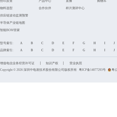
丝印反查
产品中心
直播
购物车
物料选型
合作伙伴
样片测评中心
供应链波动监测预警
半导体产业链地图
智能BOM管家
型号索引:
A
B
C
D
E
F
G
H
I
品牌索引:
A
B
C
D
E
F
G
H
I
增值电信业务经营许可证
知识产权
营业执照
Copyright © 2026 深圳中电港技术股份有限公司版权所有
粤ICP备14077293号
粤公