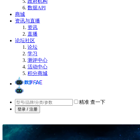
政府机构
数据API
商城
资讯与直播
资讯
直播
论坛社区
论坛
学习
测评中心
活动中心
积分商城
精准
查一下
登录 / 注册