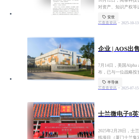
10月12日，闻泰科
对资产、知识产权等
官、首席财务官等外
安世
.
庭已经暂停了闻泰科技
芯查查资讯
2025-10-13
晚，闻泰科技发表声
半导体实施全球运营
实
企业 | AOS
亿元
7月14日，美国Alpha an
布，已与一位战略投
半导体封装、测试及1
半导体
.
权。 根据协议，该投
芯查查资讯
2025-07-15
元）的现金对价收购
提。AOS预计此次
士兰微电子8
（一期）全面
2025年2月28日，
线项目（厦门士兰集