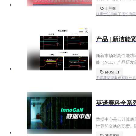
管委会副主任眭国瑜
士兰微
局（福建）投资建设
杭州士兰微电子股份有限
4年6月18日，士兰
项目正式封顶。这是
产品 | 新洁能宽
随着市场对高性能功率
能（NCE）产品研发
间，可满足热插拔、
MOSFET
用要求。产品通过优
无锡新洁能股份有限公司
率场景下效率、热管理
区短路电流，短路能力
英诺赛科全系
级！
数据中心是云计算底
计算和交换的职责。
正进一步演化成为智
英诺赛科