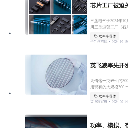
芯片工厂被迫
三垦电气于2024年1
川三垦滋贺工厂（石川
功率半导体
.
半导体前线
2024-10-19
英飞凌率先开发
技术，推动行
凭借这一突破性的300
用现有的大规模300
300 mm GaN
功率半导体
.
宣布，已成功开发出全
英飞凌官微
2024-09-14
术。英飞凌是全球首
性技术的企业。这项突
功率、模拟、存