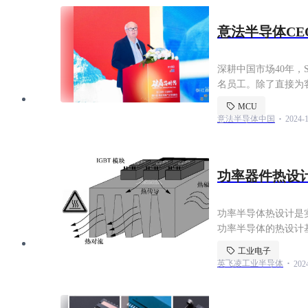
成功验证了德州仪器 8
意法半导体CE
化”的国际公司
深耕中国市场40年，
名员工。除了直接为
国市场需求。
MCU
.
意法半导体中国
2024-
功率器件热设
功率半导体热设计是实
功率半导体的热设计
用率，降低系统成
工业电子
.
系列文章会比较系统
英飞凌工业半导体
202
散热 功率半导体
耗，损失的能量会转
成器件