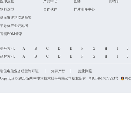
丝印反查
产品中心
直播
购物车
物料选型
合作伙伴
样片测评中心
供应链波动监测预警
半导体产业链地图
智能BOM管家
型号索引:
A
B
C
D
E
F
G
H
I
品牌索引:
A
B
C
D
E
F
G
H
I
增值电信业务经营许可证
知识产权
营业执照
Copyright © 2026 深圳中电港技术股份有限公司版权所有
粤ICP备14077293号
粤公