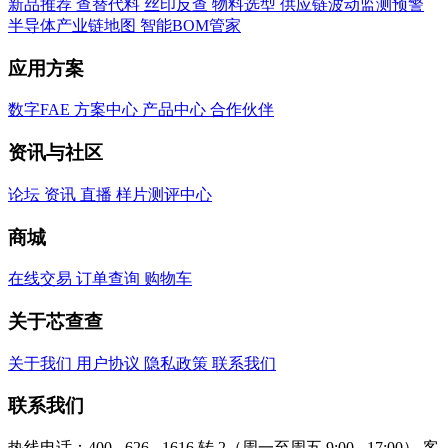
新品推荐
查替代料
丝印反查
物料选型
供应链波动监测预警
半导体产业链地图
智能BOM管家
应用方案
数字FAE
方案中心
产品中心
合作伙伴
资讯与社区
论坛
资讯
直播
样片测评中心
商城
在线交易
订单查询
购物车
关于芯查查
关于我们
用户协议
隐私政策
联系我们
联系我们
热线电话：400 - 626 - 1616 转 2（周一至周五 9:00 - 17:00）
客