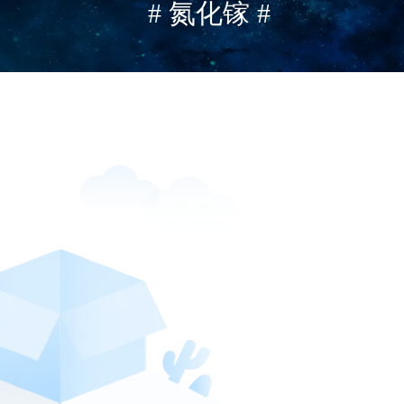
# 氮化镓 #