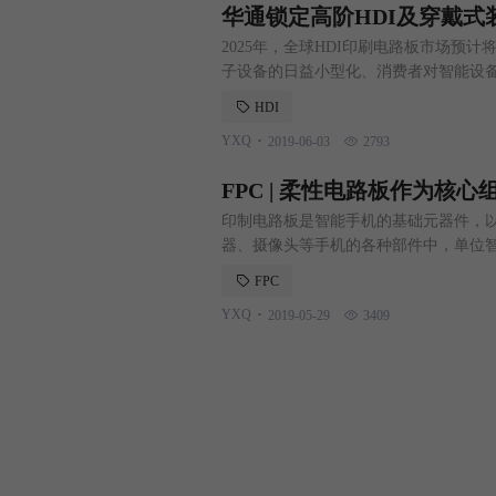
华通锁定高阶HDI及穿戴式
2025年，全球HDI印刷电路板市场预计将
子设备的日益小型化、消费者对智能设
措施的采用越来越多等因素都推动着该
HDI
能推动在预测期内对高密度互连PCB的
.
YXQ
2019-06-03
2793
知识预计将阻碍2019~2025期间的市场增
FPC | 柔性电路板作为核
印制电路板是智能手机的基础元器件，以
器、摄像头等手机的各种部件中，单位智能手
智能手机的普及，FPC 需求量稳步增
FPC
模块使得单位智能手机所需 FPC 平均
.
YXQ
2019-05-29
3409
的 FPC 用量也在不断增加。苹果产品中