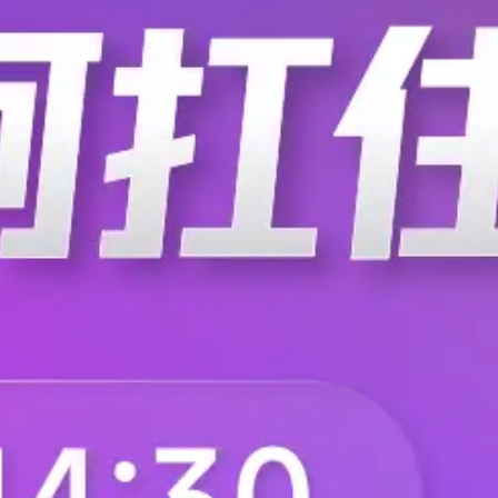
起工作，它们之间的干扰越来越严重，
华秋DFM
键。 同样，随着PCB的密度越来越高，
.
EDA365
2020-07-08
2912
要使电子电路获得最佳性能，除了元器
板边铺地打屏蔽过孔对打静
静电问题是每个产品、单板都不能忽视
查找ESD标准，看ESD设计的相关书籍
径很多，但目的只有一个，那就是解决
华秋DFM
方法就显得尤为重要，学习方法错了，
.
与非网电路城论坛
2020-06-19
2891
一些EMC大咖付小华版主的知识分享，内
FPC连接器有哪些测试项目
FPC连接器具有高可靠性、轻薄的特点
智能手机一体化的发展趋势，未来FPC
框架上。小pitch的FPC连接器也将是
华秋DFM
键的测试步骤需要做，目的是为了验证F
.
凯智通微电子
2020-04-16
2968
准。大电流弹片微针模组对于FPC连接
Interflex将进入Mate 
产品
华为年度扛鼎旗舰Mate 30系列应已