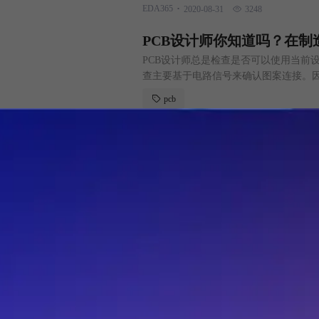
.
EDA365
2020-08-31
3248
制、外形结构尺寸、屏蔽腔和罩的尺寸
PCB设计师你知道吗？在制
PCB设计师总是检查是否可以使用当前
查主要基于电路信号来确认图案连接。因
查问题点。 因此，我们总结了3个在制
pcb
能和良率。请尝试将它们使用在将来的PC
.
PCB设计
2020-08-31
3535
和图案之间的导体间隙为0.1mm以上。
新基建引力 PCB或迎来快
中国大陆已经成为全球产值最大、增长最快
7.44亿美元，据预测，到2023年中国PCB
市场飞速发展，增长速度超全球行业增
数据中心
委解读的新基建，范围其实更加广泛。除
.
雪球 21世纪经济报道
2020-08-04
2870
心、人工智能、工业互联网、物联
华为全新折叠屏产品Mate V
这款手机有可能会在9月份的Mate40
厂家分别是三星和华为，而最新的报道显示
构，与三星Galaxy Z Flip设计风格