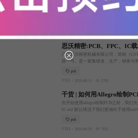
近日，广西北海市合浦县山口镇举办乡村
线项目奠基仪式。 据了解，1月7日，2
幕。在当天举行的强优企业入桂发展项
智能手机
签订了在山口镇建设手机FPC天线及配
.
yxw
2019-07-04
4046
定资产投资3亿元。项目投产后计划年产值
思沃精密:PCB、FPC、I
广东思沃精密机械有限公司，简称（GST
路一号。是一家集研发，生产，销售与售
动化设备在PCB制程中的应用，由于在技
pcb
部认证为“国家级高科技企业”。目前拥有
.
YXQ
2019-06-13
3703
服务及销售网络覆盖全国，除深圳外分
干货 | 如何用Allegro绘制PC
在开始使用allegro绘制PCB之前，我们先来了解
01 mil 默认情况下我们更倾向于使用mil
1 新建工程，File --》 New.。。 --》 ［Pr
pcb
工程名称，Browse.
.
YXQ
2019-06-10
7651