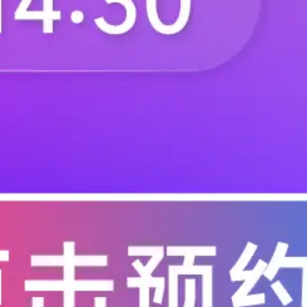
等还不为外界所知，但越来越多来自供应
（柔性电路板）厂商Interflex将进入Ma
OLED
前，Interflex主要供应本土的三星Disp
.
lq
2019-08-02
3584
计今年
上达电子(深圳)股份有限公
近日，上达电子(深圳)股份有限公司获
经开股权投资基金（有限合伙）投资。 上
（柔性电路板）供货商之一。企业位于
FPC
国第一条高端COF（驱动IC柔性封装
.
陈年丽
2019-07-19
3990
盛经开股权投资基金对上达电子的本次
5G和人工智能助力 HDI升
据业内人士透露，随着5G和人工智能技
推动了对高密度互连印刷电路板(HDI
越来越激烈，处理器升级就成为了提高笔
芯片
束的2019年消费电子展上，英特尔启动
.
yxw
2019-07-04
3647
人工智能的先进型号，并宣布其10纳米
广西敢为手机FPC天线项目