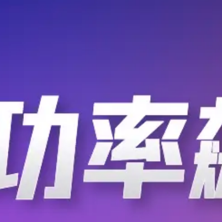
华秋DFM
孔位置位于手机屏幕顶部的正中间；后壳
.
EDA365电子论坛
2020-07-09
2828
来之后的外观就和三星Galaxy
阿里成立AIoT创新中心
据报道，阿里云、天猫精灵今日宣布联合成
技术能力，用于 AIoT 产品和服务。
同时启动城市和产业带的实验基地规划
华秋DFM
家电产业带成为首批规划基地。其中杭
.
EDA365电子论坛
2020-07-09
2618
入区域内的相关企业，推进数字产业化
信号线电阻对电压降的影响
1、线电阻的电压降的影响——地电平（
况。提高幅度与IC的功耗大小、IC密
关。 ΔV地=ΔI×ΔR 2、信号线电阻的
华秋DFM
C的输入脚，输出低电平电流在印制导线
.
EDA365
2020-07-08
3262
OL×R。见图中的上面一条虚线。 显而
关于DSP电路板的布线和设
印制线路板（PCB）提供电路元件和器
分，它的性能直接关系到电子设备质量的