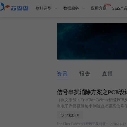
物料选型
数据服务
应用方案
SaaS产
资讯
报告
直播
信号串扰消除方案之PCB设计ID
（原文来源：EricChenCadence楷登P
今电子产品轻薄短小伴随追求更高信号
线密度也愈来愈大，特别当信号速度持续加快
华秋DFM
直接影响信号是否能正确接收，因此如何
.
Eric Chen Cadence楷登PCB及封装
2020-11-12
本文将透过设计实例详解如何