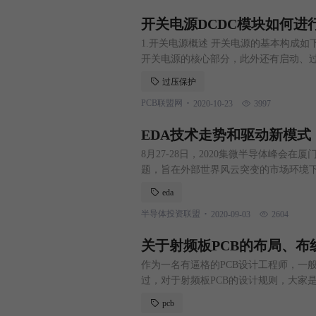
开关电源DCDC模块如何进行
1.开关电源概述 开关电源的基本构成如
开关电源的核心部分，此外还有启动、
1、R2）检测输出电压的变化，并与基
过压保护
M），在经过驱动电路控制功率器件的占
.
PCB联盟网
2020-10-23
3997
源设计要点 1） 第一时间下载主芯片的data
EDA技术走势和驱动新模式
8月27-28日，2020集微半导体峰会
题，旨在外部世界风云突变的市场环境下
以《国产突破与全球协作》为主题的ED
eda
驱动新模式，探讨国内EDA如何稳健向
.
半导体投资联盟
2020-09-03
2604
致辞，她表示，在美国对我国芯片产业
关于射频板PCB的布局、布
作为一名有逼格的PCB设计工程师，一
过，对于射频板PCB的设计规则，大家是
的布局、布线原则…… 射频板PCB布局
pcb
电流电压、主要射频器件类型、EMC、