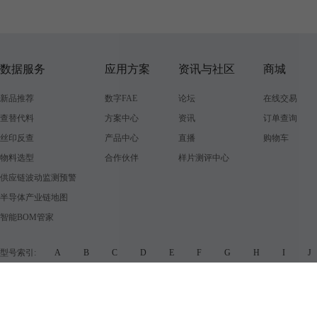
数据服务
应用方案
资讯与社区
商城
新品推荐
数字FAE
论坛
在线交易
查替代料
方案中心
资讯
订单查询
丝印反查
产品中心
直播
购物车
物料选型
合作伙伴
样片测评中心
供应链波动监测预警
半导体产业链地图
智能BOM管家
型号索引:
A
B
C
D
E
F
G
H
I
品牌索引:
A
B
C
D
E
F
G
H
I
增值电信业务经营许可证
知识产权
营业执照