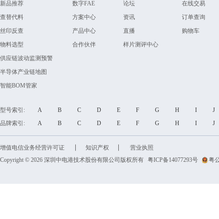
新品推荐
数字FAE
论坛
在线交易
查替代料
方案中心
资讯
订单查询
丝印反查
产品中心
直播
购物车
物料选型
合作伙伴
样片测评中心
供应链波动监测预警
半导体产业链地图
智能BOM管家
型号索引:
A
B
C
D
E
F
G
H
I
品牌索引:
A
B
C
D
E
F
G
H
I
增值电信业务经营许可证
知识产权
营业执照
Copyright © 2026 深圳中电港技术股份有限公司版权所有
粤ICP备14077293号
粤公