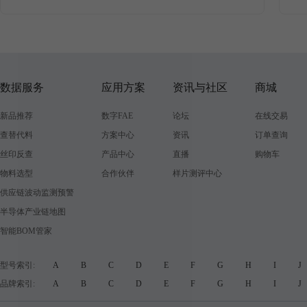
数据服务
应用方案
资讯与社区
商城
新品推荐
数字FAE
论坛
在线交易
查替代料
方案中心
资讯
订单查询
丝印反查
产品中心
直播
购物车
物料选型
合作伙伴
样片测评中心
供应链波动监测预警
半导体产业链地图
智能BOM管家
型号索引:
A
B
C
D
E
F
G
H
I
品牌索引:
A
B
C
D
E
F
G
H
I