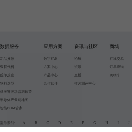
数据服务
应用方案
资讯与社区
商城
新品推荐
数字FAE
论坛
在线交易
查替代料
方案中心
资讯
订单查询
丝印反查
产品中心
直播
购物车
物料选型
合作伙伴
样片测评中心
供应链波动监测预警
半导体产业链地图
智能BOM管家
型号索引:
A
B
C
D
E
F
G
H
I
品牌索引:
A
B
C
D
E
F
G
H
I