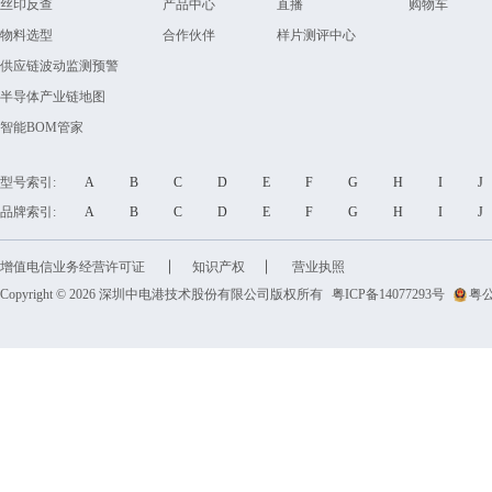
丝印反查
产品中心
直播
购物车
物料选型
合作伙伴
样片测评中心
供应链波动监测预警
半导体产业链地图
智能BOM管家
型号索引:
A
B
C
D
E
F
G
H
I
品牌索引:
A
B
C
D
E
F
G
H
I
增值电信业务经营许可证
知识产权
营业执照
Copyright © 2026 深圳中电港技术股份有限公司版权所有
粤ICP备14077293号
粤公