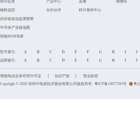
丝印反查
产品中心
直播
购物车
物料选型
合作伙伴
样片测评中心
供应链波动监测预警
半导体产业链地图
智能BOM管家
型号索引:
A
B
C
D
E
F
G
H
I
品牌索引:
A
B
C
D
E
F
G
H
I
增值电信业务经营许可证
知识产权
营业执照
Copyright © 2026 深圳中电港技术股份有限公司版权所有
粤ICP备14077293号
粤公