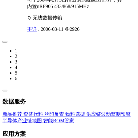
内置nRF905 433/868/915MHz
无线数据传输
不详
.
2006-03-11
2926
1
2
3
4
5
6
数据服务
新品推荐
查替代料
丝印反查
物料选型
供应链波动监测预警
半导体产业链地图
智能BOM管家
应用方案