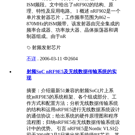
ISM频段。文中给出了nRF902的结构、原
理、特性及应用电路。 1 概述 nRF902是一个
单片发射器芯片，工作频率范围为862～
870MHz的ISM频带。该发射器由完全集成的
频率合成器、功率放大器、晶体振荡器和调
制器组成。由于nR
射频发射芯片
不详
.
2006-03-11
2604
射频SoC nRF9E5及无线数据传输系统的实
现
摘要：介绍最新51兼容的射频SoC(片上系
统)nRF9E5的系统框架、各个组成部分、工
作方式和配置方法；分析无线数据传输系统
的结构和运用nRF9E5进行无线数据系统设计
的通信协议；给出系统的硬件原理图和程序
流程图；归纳nRF9E5在无线数据传输系统设
计中的优势。 引言 nRF9E5是Nordic VLSI公
司于2004年2月5日推出的系统级RF芯片，其