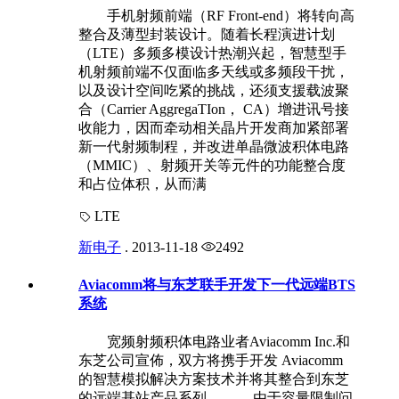
手机射频前端（RF Front-end）将转向高
整合及薄型封装设计。随着长程演进计划
（LTE）多频多模设计热潮兴起，智慧型手
机射频前端不仅面临多天线或多频段干扰，
以及设计空间吃紧的挑战，还须支援载波聚
合（Carrier AggregaTIon， CA）增进讯号接
收能力，因而牵动相关晶片开发商加紧部署
新一代射频制程，并改进单晶微波积体电路
（MMIC）、射频开关等元件的功能整合度
和占位体积，从而满
LTE
新电子
.
2013-11-18
2492
Aviacomm将与东芝联手开发下一代远端BTS
系统
宽频射频积体电路业者Aviacomm Inc.和
东芝公司宣佈，双方将携手开发 Aviacomm
的智慧模拟解决方案技术并将其整合到东芝
的远端基站产品系列。 由于容量限制问