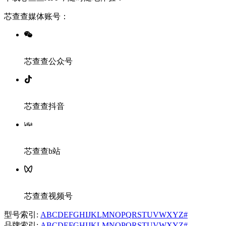
芯查查媒体账号：
芯查查公众号
芯查查抖音
芯查查b站
芯查查视频号
型号索引:
A
B
C
D
E
F
G
H
I
J
K
L
M
N
O
P
Q
R
S
T
U
V
W
X
Y
Z
#
品牌索引:
A
B
C
D
E
F
G
H
I
J
K
L
M
N
O
P
Q
R
S
T
U
V
W
X
Y
Z
#