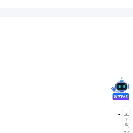
下
载
APP