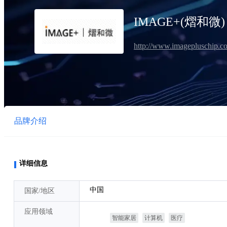
IMAGE+(熠和微
http://www.imagepluschip.c
品牌介绍
型号
详细信息
交叉搜索
中国
国家/地区
应用领域
智能家居
计算机
医疗