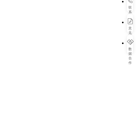
联
系
我
们
意
见
反
馈
数
据
合
作