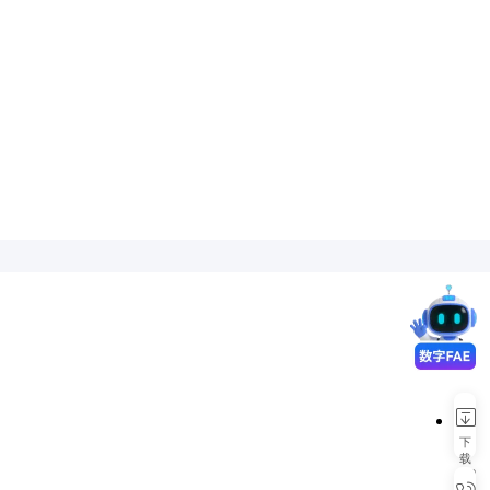
下
载
APP