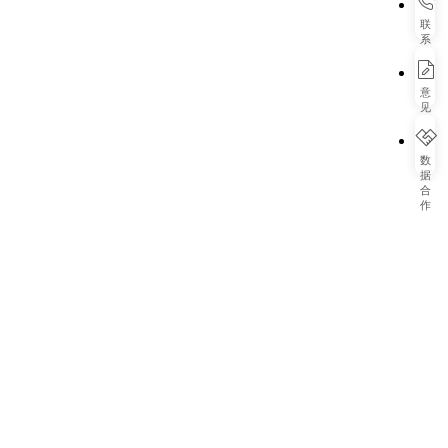
联
系
我
们
意
见
反
馈
数
据
合
作