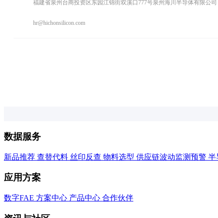
福建省泉州台商投资区东园江锦街双溪口777号泉州海川半导体有限公司
hr@hichonsilicon.com
数据服务
新品推荐
查替代料
丝印反查
物料选型
供应链波动监测预警
半
应用方案
数字FAE
方案中心
产品中心
合作伙伴