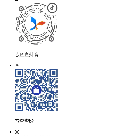
芯查查抖音
芯查查b站