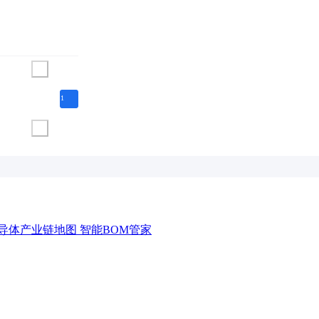
1
导体产业链地图
智能BOM管家