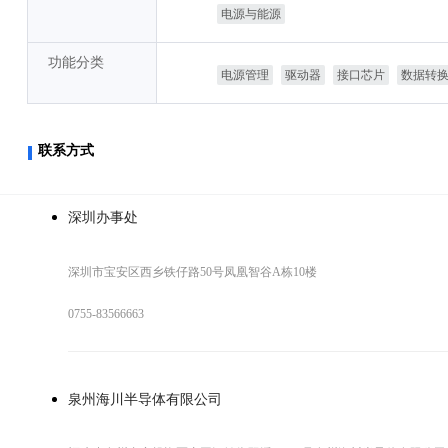
电源与能源
代理商
功能分类
电源管理
驱动器
接口芯片
数据转
联系方式
深圳办事处
深圳市宝安区西乡铁仔路50号凤凰智谷A栋10楼
0755-83566663
泉州海川半导体有限公司