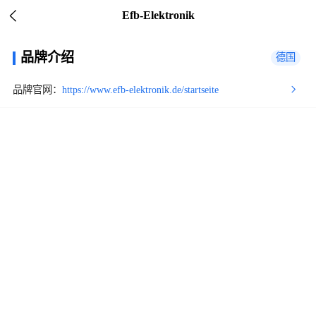
Efb-Elektronik
品牌介绍
德国
品牌官网：
https://www.efb-elektronik.de/startseite