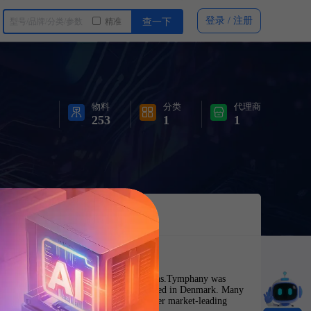
登录 / 注册
精准
查一下
物料
分类
代理商
253
1
1
n and manufacturing of drivers and systems.Tymphany was
ate back to 1926 when Peerless was founded in Denmark. Many
ry benchmarks, and we continue to deliver market-leading