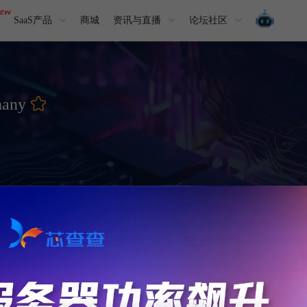
SaaS产品
商城
资讯与直播
论坛社区
hany
详细介绍
We are the global leader in desig
founded in 2004, but our roots d
of our drivers have become indust