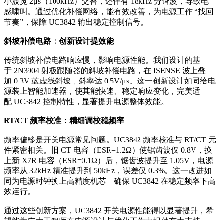
小波宽 2μs（100kHz）交替，还伴有 18kHz 分谐波，导致电
感啸叫。通过优化补偿网络，能有效改善，为电源工作 “找回
节奏”，保障 UC3842 输出稳定控制信号。
斜坡补偿电路：创新设计提效能
传统斜坡补偿电路响应慢，影响电源性能。我们设计的基
于 2N3904 射极跟随器的斜坡补偿电路，在 ISENSE 波上叠
加 0.3V 蓝虚线斜坡，斜率达 0.5V/μs。这一创新设计如同给电
源装上智能加速器，使其能快速、稳定响应变化，完美适
配 UC3842 控制特性，显著提升电源整体效能。
RT/CT 频率校准：精细调校稳频率
频率偏移是开关电源常见问题。UC3842 频率校准与 RT/CT 元
件紧密相关。旧 CT 电容（ESR=1.2Ω）使锯齿波仅 0.8V，换
上新 X7R 电容（ESR=0.1Ω）后，锯齿波提升至 1.05V，电源
频率从 32kHz 精准提升到 50kHz，误差仅 0.3%。这一改进如
同为电源时钟换上高精度机芯，确保 UC3842 在稳定频率下高
效运行。
通过这些创新方案，UC3842 开关电源性能得以显著提升，希