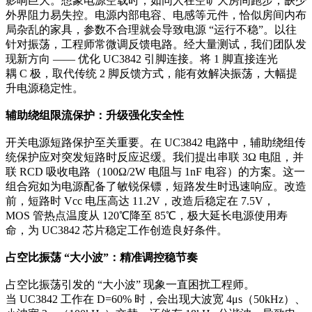
影响巨大。想象电源空载时，如同人在空旷大房间跑步，缺少
外界阻力易失控。电源内部电容、电感等元件，恰似房间内布
局杂乱的家具，参数不合理就会导致电源 “运行不稳”。以往
针对振荡，工程师常微调反馈电路。经大量测试，我们团队发
现新方向 —— 优化 UC3842 引脚连接。将 1 脚直接连光
耦 C 极，取代传统 2 脚反馈方式，能有效解决振荡，大幅提
升电源稳定性。
辅助绕组限流保护：升级强化安全性
开关电源短路保护至关重要。在 UC3842 电路中，辅助绕组传
统保护应对突发短路时反应迟缓。我们提出串联 3Ω 电阻，并
联 RCD 吸收电路（100Ω/2W 电阻与 1nF 电容）的方案。这一
组合宛如为电源配备了敏锐保镖，短路发生时迅速响应。改造
前，短路时 Vcc 电压高达 11.2V，改造后稳定在 7.5V，
MOS 管热点温度从 120℃降至 85℃，极大延长电源使用寿
命，为 UC3842 芯片稳定工作创造良好条件。
占空比振荡 “大小波”：精准调控稳节奏
占空比振荡引发的 “大小波” 现象一直困扰工程师。
当 UC3842 工作在 D=60% 时，会出现大波宽 4μs（50kHz）、