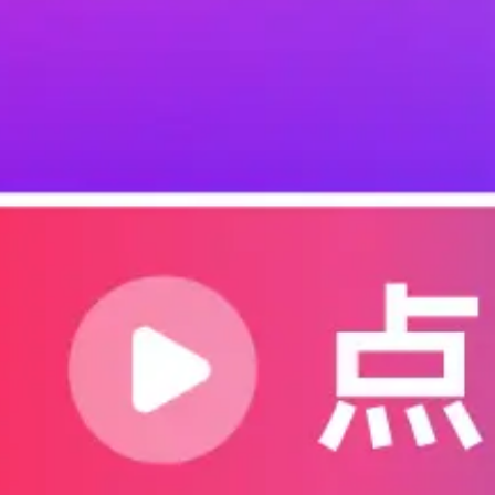
V16.6 全部功能列表
一、时钟模式
NTP
网络时间同步，服务器
time.windows.com
，东
OLED
显示：年-月-日，时:分:秒，温度（摄氏度
温度传感器
LM35DZ
通过
A0
读取，电压转温度公
天气推断逻辑：<=3.0度显示 Snowy，3.1-10.0 Cloudy，10.1
t
二、WiFi 功能
扫描周边 WiFi，按信号强度排序，去重
弱密码字典测试：50 个静态弱密码（如 12345678， pass
动态密码生成：SSID+12345， SSID+123456， SSID
开放网络自动连接（加密类型为无）
优先网络列表：5 个预设 SSID/密码，开机优先尝
EEPROM 存储成功连接的 WiFi 凭证，最多 10 组