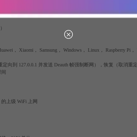
改）
Xiaomi， Samsung， Windows， Linux， Raspberry Pi，
向到 127.0.0.1 并发送 Deauth 帧强制断网），恢复（取消重
时间
 的上级 WiFi 上网