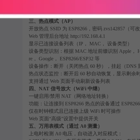
断线自动重连（每 10 秒检查一次 WiFi 状态）
加载已保存的凭证自动连接
三、热点模式（AP）
开放热点 SSID 为 ESP8266，密码 zvs142857（可
Web 管理后台地址 http://192.168.4.1
显示已连接设备列表（IP， MAC， 设备类型）
设备类型识别：根据 MAC 地址前缀识别 Apple， Huawei， 
re， Google， ESP8266/ESP32 等
设备操作：断开（关闭热点 60 秒），挂起（DNS 重定
热点状态监控：断开后 60 秒自动恢复，显示剩余
支持通过 Web 页面手动刷新设备列表
四、NAT 信号放大（WiFi 中继）
一键启用/禁用 NAT（网络地址转换）
功能：让连接到 ESP8266 热点的设备通过 ESP8266
仅在时钟模式且已连接上级 WiFi 时可操作
Web 页面“高级”设置中提供开关
五、万用表模式（通过 A0 测量）
上电时检测 A0 电压，自动进入对应模式：