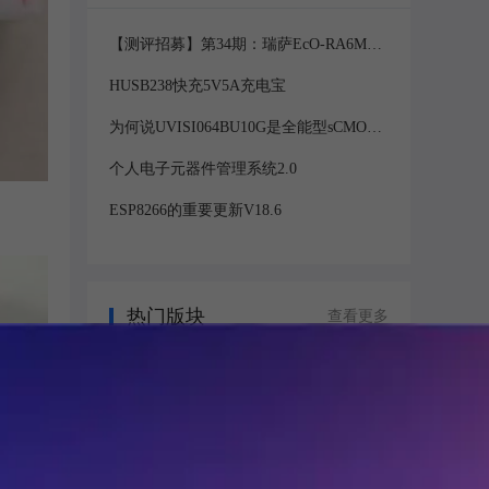
【测评招募】第34期：瑞萨EcO-RA6M4 v
2.0开发板
HUSB238快充5V5A充电宝
为何说UVISI064BU10G是全能型sCMOS
相机
个人电子元器件管理系统2.0
ESP8266的重要更新V18.6
热门版块
查看更多
萤火工场
问型号