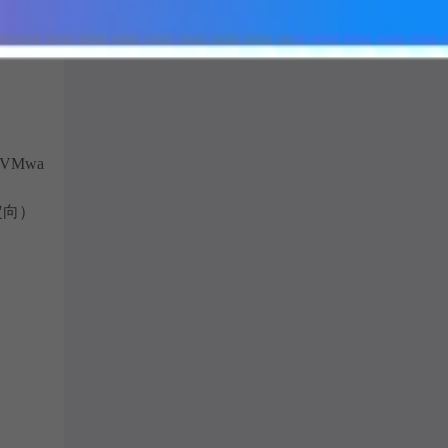
 VMwa
定向）