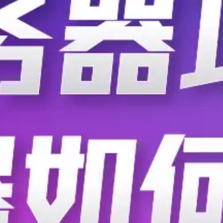
[帖子]
《开关电源技术与设计》第三版 高清
前言：为什么推荐这本？​ 在做开关电源设计、E
师的《开关电源技术与设计》（第三版）是目前圈
案例。 📖 书籍核心亮点（SEO关键词：反激LLC
版）潘永雄.pdf》，无套路直下
...
展开
21
89
分享
开关电
超帅的帽子
：开关电源设计人员的福音
重生之从万宝路开始
：环路补偿是真劝退，我之
反应过来ESR零点没算进去。这书里PID推导
King
：这本书不错啊
业余的安培Bere
：已下载学习
查看共 21 条评论
德宇AI语音