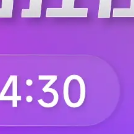
 车载 / 会议
供电，板载 NR2050-P 声学 DSP，集成 USB、I2S 双音频输出，外围电
配绝大多数国产主控。 2. 接口与系统兼容性 USB 通道支持全平台
S 数字输出无模拟损耗，长线布线无杂音，两种接口可硬件切换，一套模块适
分享