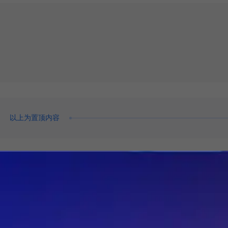
以上为置顶内容
，不是越小越好也不是越大越好，还是要看看波形
只有51R,在测量VCC此时在22V，说明VCC没有问题，把开通电阻放
，开通速度变慢，对辐射也是有很大改善。