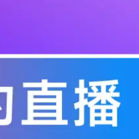
关注
接崩。
麦语音处
需要外挂
关注
学处理
回声消