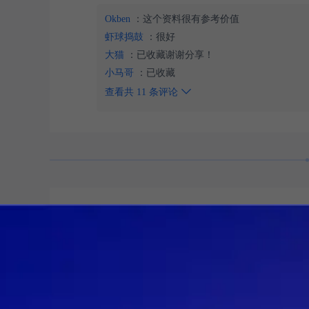
Okben
：这个资料很有参考价值
虾球捣鼓
：很好
大猫
：已收藏谢谢分享！
小马哥
：已收藏
查看共 11 条评论
氮化镓碳化硅
创作者认证
[帖子]
AC-DC碳化硅驱动开通取值变化了
客户反馈，驱动波形有尖峰，如下图此时它的开通电阻
到300R,立马有明显改善，波形图如下，改大了