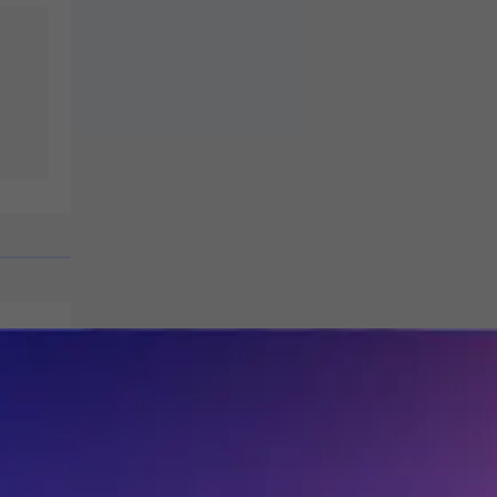
关注
大，改