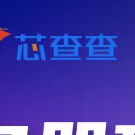
2
9
分享
高效的电感Mona
：厉害，一下看懂了
重要的手链
：示波器不常用的
甜甜的大象