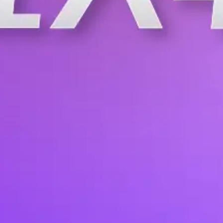
关注
路极简，
免驱音
配两类