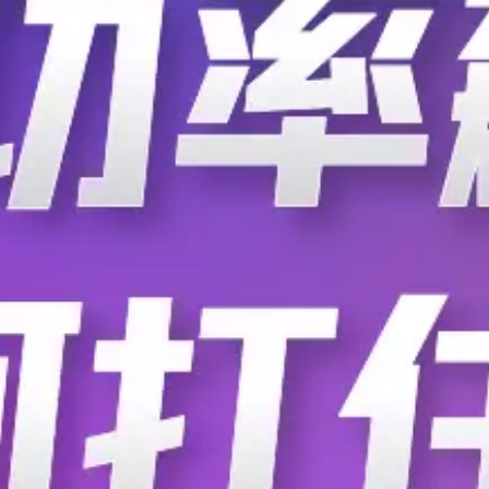
PDF分享｜电源工程师必备
MC整改或考研复习时，很多朋友都在找一本原理讲透+实战落地的教材。
内公认的经典，本次纯学习交流无偿分享电子版，方便大家随时查阅公式
环路稳定性） ​ 📥 获取方式​ 帖子底部附件已上传 《开关电源技术与设计
源设计
前Type II补到交叉频率刚好，结果负载跳变直接震荡，示波器上看了一
配上仿真跑一遍能少走不少弯路，比网上碎片化笔记靠谱。