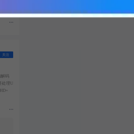
滤背景
关注
编解码
要处理U
HD+