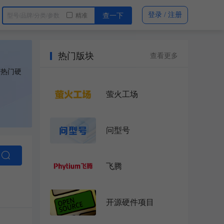
登录 / 注册
精准
查一下
热门版块
查看更多
等热门硬
萤火工场
问型号
飞腾
开源硬件项目