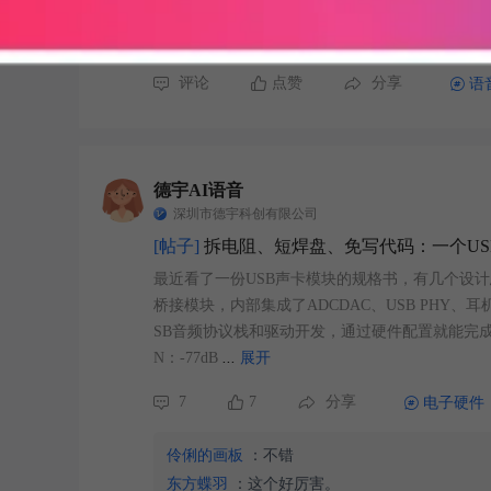
除，适配门铃楼道场景门外喇叭发声易产生墙体反射
噪音，双向通话无啸叫，省去双麦结构开孔与布
..
评论
点赞
分享
语
德宇AI语音
深圳市德宇科创有限公司
[帖子]
拆电阻、短焊盘、免写代码：一个US
最近看了一份USB声卡模块的规格书，有几个设计思
桥接模块，内部集成了ADCDAC、USB PHY
SB音频协议栈和驱动开发，通过硬件配置就能完成音频功
N：-77dB
...
展开
7
7
分享
电子硬件
伶俐的画板
：不错
东方蝶羽
：这个好厉害。