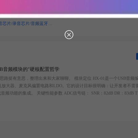
回音，楼道车流、行人噪音干扰强，F-18 单麦架构就能抑制回声、过
.
展开
音芯片/录音芯片/音频蓝牙…
B音频模块的"硬核配置哲学
路挺有意思，整理出来和大家聊聊。 模块定位 HX-01是一个USB音频
、耳机放大器、麦克风偏置电路和LDO。它的设计目标很明确：让开发者不需
能的集成。 关键性能参数 ADC信号链： SNR：82dB DR：83dB T