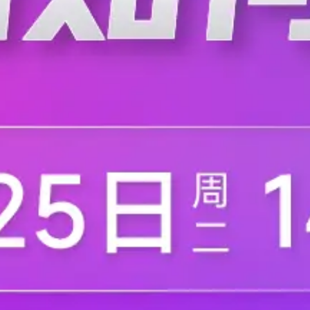
深圳市德宇科创有限公司
[帖子]
单麦通用语音方案 AU-60 评测｜安防 /
1. 外观与硬件基础 AU-60 为长条型贴片模组，3V 
仅需麦克风、喇叭即可完整工作，引脚定义标准化，适
频，Linux 嵌入式设备无需编译音频驱动；I2
产品
...
展开
评论
1
分享
硬件