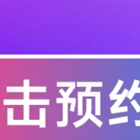
起干掉的双麦模组
，二是回声消不干净。 尤其是全双工通话，算法稍微不到位，用户体验直
模组，性能已经到顶，还是压不住现场回声和风噪。后来换成了 AU‑48 双
本印象 AU‑48 是一颗 23×20mm 的邮票半孔模组，集成了： 不再
智能家居对讲低成本优选
噪音嘈杂、双麦结构成本高、调试麻烦问题，给大家分享一款成熟单麦声
消回声降噪，非常适合中小厂商快速量产落地。 核心优势 单麦即可 AEC 