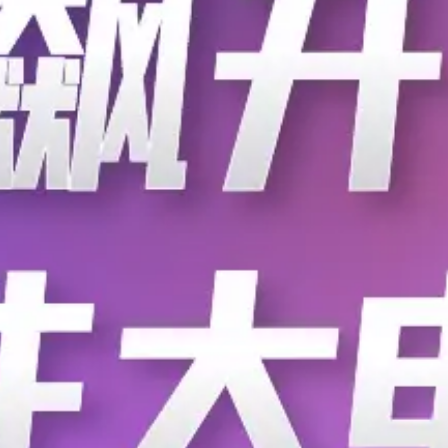
潘永雄老
与拓扑
（第三
下午才