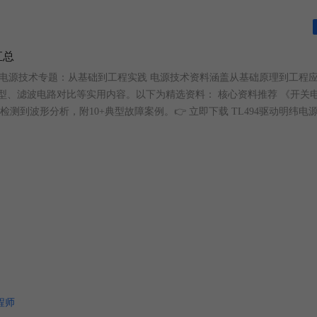
汇总
电源技术专题：从基础到工程实践 电源技术资料涵盖从基础原理到工程
型、滤波电路对比等实用内容。以下为精选资料： 核心资料推荐 《开关
到波形分析，附10+典型故障案例。👉 立即下载 TL494驱动明纬电
程师