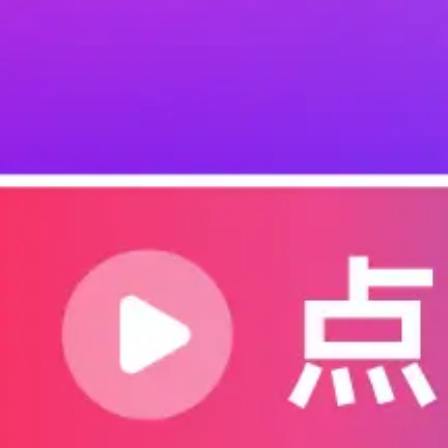
德宇AI语音
深圳市德宇科创有限公司
[帖子]
AU‑48 实测：一颗把回声和噪声一
做语音类产品最怕两件事： 一是环境噪声压不住
最近在做一个安防通话终端，原本用的是 A‑47 
理模组，整条音频链路的稳定性直接上了一个台阶。 基
音频 Codec，也
...
展开
评论
1
分享
德宇AI语音
深圳市德宇科创有限公司
[帖子]
F-18 单麦语音消回音模块，门铃 
做可视门铃、居家对讲经常头疼楼道回音大、户外
模块 F-18，免复杂声学调试，快速实现双向对讲