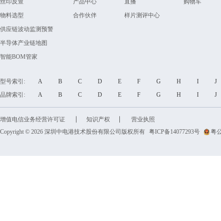
丝印反查
产品中心
直播
购物车
物料选型
合作伙伴
样片测评中心
供应链波动监测预警
半导体产业链地图
智能BOM管家
型号索引:
A
B
C
D
E
F
G
H
I
品牌索引:
A
B
C
D
E
F
G
H
I
增值电信业务经营许可证
知识产权
营业执照
Copyright © 2026 深圳中电港技术股份有限公司版权所有
粤ICP备14077293号
粤公